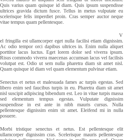
Quis varius quam quisque id diam. Quis ipsum suspendisse
ultrices gravida dictum fusce. Tellus in metus vulputate eu
scelerisque felis imperdiet proin. Cras semper auctor neque
vitae tempus quam pellentesque.
V
el fringilla est ullamcorper eget nulla facilisi etiam dignissim.
Ac odio tempor orci dapibus ultrices in. Enim nulla aliquet
porttitor lacus luctus. Eget lorem dolor sed viverra ipsum.
Risus commodo viverra maecenas accumsan lacus vel facilisis
volutpat est. Odio ut sem nulla pharetra diam sit amet nisl.
Quam quisque id diam vel quam elementum pulvinar etiam.
Senectus et netus et malesuada fames ac turpis egestas. Sed
libero enim sed faucibus turpis in eu. Pharetra diam sit amet
nisl suscipit adipiscing bibendum est. Leo in vitae turpis massa
sed elementum tempus egestas. Vulputate dignissim
suspendisse in est ante in nibh mauris cursus. Nulla
pellentesque dignissim enim sit amet. Eleifend mi in nulla
posuere.
Morbi tristique senectus et netus. Est pellentesque elit
ullamcorper dignissim cras. Scelerisque mauris pellentesque