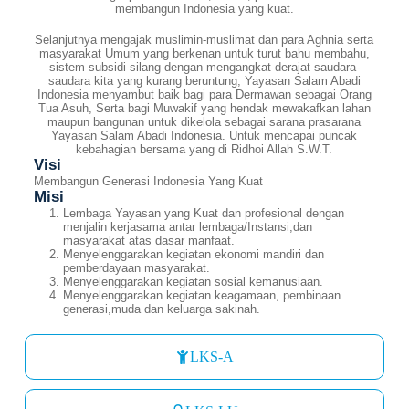
membangun Indonesia yang kuat.
Selanjutnya mengajak muslimin-muslimat dan para Aghnia serta
masyarakat Umum yang berkenan untuk turut bahu membahu,
sistem subsidi silang dengan mengangkat derajat saudara-
saudara kita yang kurang beruntung, Yayasan Salam Abadi
Indonesia menyambut baik bagi para Dermawan sebagai Orang
Tua Asuh, Serta bagi Muwakif yang hendak mewakafkan lahan
maupun bangunan untuk dikelola sebagai sarana prasarana
Yayasan Salam Abadi Indonesia. Untuk mencapai puncak
kebahagian bersama yang di Ridhoi Allah S.W.T.
Visi
Membangun Generasi Indonesia Yang Kuat
Misi
Lembaga Yayasan yang Kuat dan profesional dengan
menjalin kerjasama antar lembaga/Instansi,dan
masyarakat atas dasar manfaat.
Menyelenggarakan kegiatan ekonomi mandiri dan
pemberdayaan masyarakat.
Menyelenggarakan kegiatan sosial kemanusiaan.
Menyelenggarakan kegiatan keagamaan, pembinaan
generasi,muda dan keluarga sakinah.
LKS-A