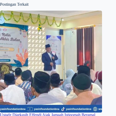
Postingan Terkait
Ustadz Djarkasih Effendi Ajak Jamaah Istiqomah Beramal