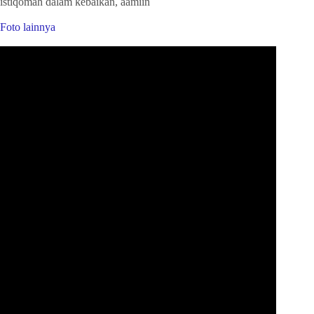
istiqomah dalam kebaikan, aamiin
Foto lainnya