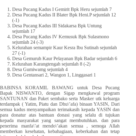
Desa Pucang Kadus I Gemirit Bpk Heru sejumlah 7
Desa Pucang Kadus II Blater Bpk Heni.P sejumlah 12
(-1)
Desa Pucang Kadus III Sidakarsa Bpk Untung
sejumlah 17
Desa Pucang Kadus IV Kemusuk Bpk Sulasmono
sejumlah 24 (-3)
Kelurahan semampir Kaur Kesra Ibu Sutinah sejumlah
27 (-1)
Desa Gemuruh Kaur Pelayanan Bpk Badar sejumlah 6
Kelurahan Karangtengah sejumlah 8 (-2)
Desa Gumiwamg sejumlah 4
Desa Gentansari 2, Wangon 1, Linggasari 1
BABINSA KORAMIL BAWANG untuk Desa Pucang
Bapak NISWANTO, dengan Sigap mengkawal program
SANTUNAN dan Paket sembako serta Masker utk keluarga
terdampak ( Yatim, Piatu dan Dhu\’afa) binaan YASIN, Dari
semua kadus menyampaikan terimakasih kepada YASIN dan
para donatur atas bantuan donasi yang selalu di tujukan
kepada masyarakat yang sangat membutuhkan. dan para
penerima manfa\’at mendo\’akan semua , semoga Allah
memberkan kesehatan, kebahagiaan, keberkahan dan tetap