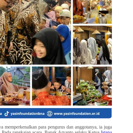
 memperkenalkan para pengurus dan anggotanya, ia juga
 Pada rangkaian acara, Bapak Aryanto selaku Ketua
Istana