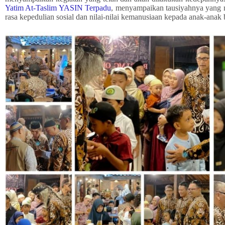
Yatim At-Taslim YASIN Terpadu
, menyampaikan tausiyahnya yang 
rasa kepedulian sosial dan nilai-nilai kemanusiaan kepada anak-anak 