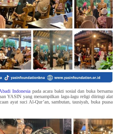
Abadi Indonesia
pada acara bakti sosial dan buka bersama
naan YASIN yang menampilkan lagu-lagu religi diiringi alat
aan ayat suci Al-Qur’an, sambutan, tausiyah, buka puasa