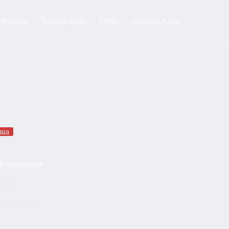
Beranda
Tentang Yasin
Cerita
Hubungi Kami
mua
Banjarnegara
egara
et 15, 2025