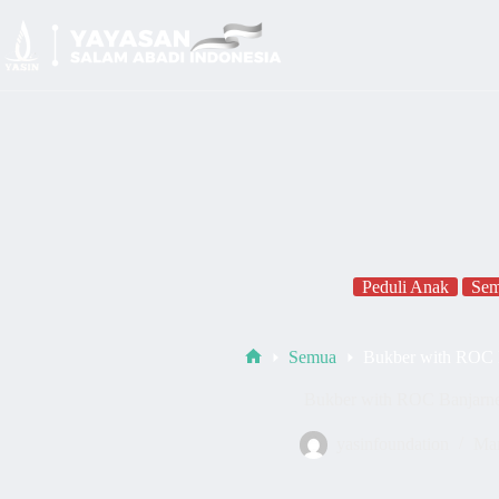
Peduli Anak
Se
Semua
Bukber with ROC 
Bukber with ROC Banjarn
yasinfoundation
Mar