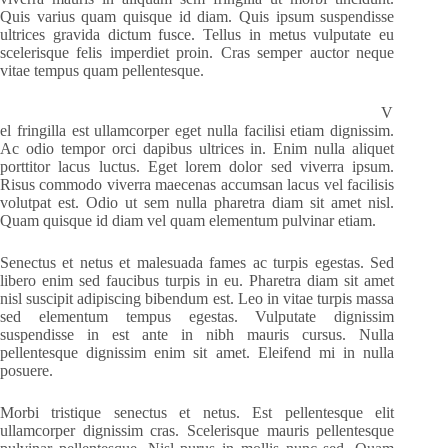
Quis varius quam quisque id diam. Quis ipsum suspendisse
ultrices gravida dictum fusce. Tellus in metus vulputate eu
scelerisque felis imperdiet proin. Cras semper auctor neque
vitae tempus quam pellentesque.
V
el fringilla est ullamcorper eget nulla facilisi etiam dignissim.
Ac odio tempor orci dapibus ultrices in. Enim nulla aliquet
porttitor lacus luctus. Eget lorem dolor sed viverra ipsum.
Risus commodo viverra maecenas accumsan lacus vel facilisis
volutpat est. Odio ut sem nulla pharetra diam sit amet nisl.
Quam quisque id diam vel quam elementum pulvinar etiam.
Senectus et netus et malesuada fames ac turpis egestas. Sed
libero enim sed faucibus turpis in eu. Pharetra diam sit amet
nisl suscipit adipiscing bibendum est. Leo in vitae turpis massa
sed elementum tempus egestas. Vulputate dignissim
suspendisse in est ante in nibh mauris cursus. Nulla
pellentesque dignissim enim sit amet. Eleifend mi in nulla
posuere.
Morbi tristique senectus et netus. Est pellentesque elit
ullamcorper dignissim cras. Scelerisque mauris pellentesque